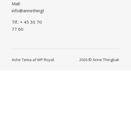
Mail:
info@annethingbak.dk
Tlf.: + 45 30 70
77 60
Ashe Tema af
WP Royal
.
2026 © Anne Thingbak