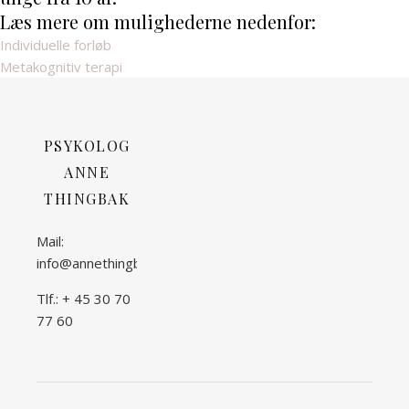
Læs mere om mulighederne nedenfor:
Individuelle forløb
Metakognitiv terapi
PSYKOLOG
ANNE
THINGBAK
Mail:
info@annethingbak.dk
Tlf.: + 45 30 70
77 60